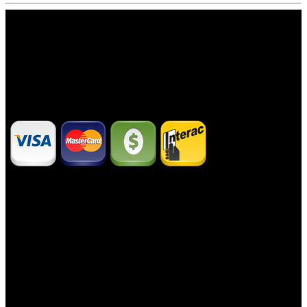
Nous acceptons Argent comptant, Interac,
Visa et Master Card
Fraisière du Nord Est
117, rue Saint-Pierre Ouest
Sainte-Luce, QC.
G0K 1P0
Courriel :
ventdunordest@hotmail.com
Téléphone : 418-739-5717