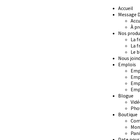
Skip
Accueil
to
Message D
content
Accu
À p
Nos produ
La f
La f
Le b
Nous join
Emplois
Empl
Empl
Empl
Empl
Blogue
Vidé
Pho
Boutique
Com
Mon
Pani
Date pour 