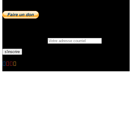
Faire un Don
Lettre d’information
Inscrire votre courriel:
·
© 2026
Fraisière du Nord Est
·
Réalisation
BrikarMédia
·