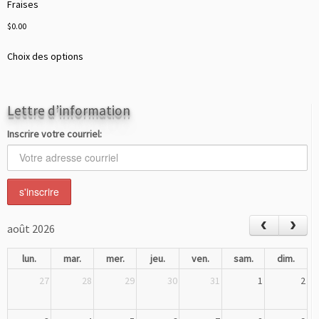
Fraises
$
0.00
Ce
Choix des options
produit
a
plusieurs
Lettre d’information
variations.
Les
Inscrire votre courriel:
options
peuvent
être
choisies
sur
la
août 2026
page
du
lun.
mar.
mer.
jeu.
ven.
sam.
dim.
produit
27
28
29
30
31
1
2