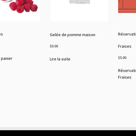
es
Réservati
Gelée de pomme maison
Fraises
$
0.00
$
5.00
 panier
Lire la suite
Réservati
Fraises