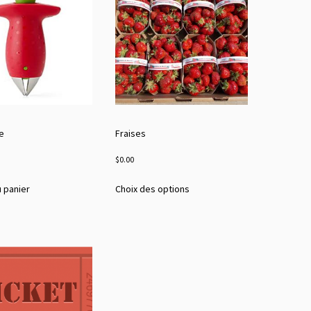
e
Fraises
$
0.00
Ce
u panier
Choix des options
produit
a
plusieurs
variations.
Les
options
peuvent
être