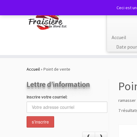
Ceci est u
Accueil
Date pour
Skip
to
Accueil
»
Point de vente
content
Poi
Lettre d’information
Inscrire votre courriel:
ramasser
7 résultat