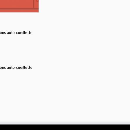
choisies
sur
la
page
du
ons auto-cueillette
produit
ons auto-cueillette