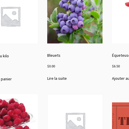
Bleuets
Équeteus
au kilo
$
0.00
$
6.50
Lire la suite
Ajouter a
 panier