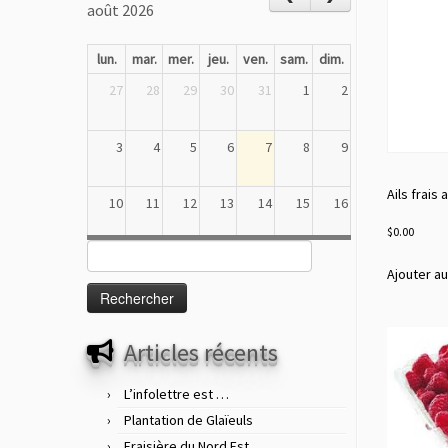
août 2026
lun.
mar.
mer.
jeu.
ven.
sam.
dim.
27
28
29
30
31
1
2
3
4
5
6
7
8
9
Ails frais 
10
11
12
13
14
15
16
$
0.00
Rechercher :
17
18
19
20
21
22
23
Ajouter au
24
25
26
27
28
29
30
Articles récents
31
1
2
3
4
5
6
L’infolettre est …
Plantation de Glaïeuls
Fraisière du Nord Est