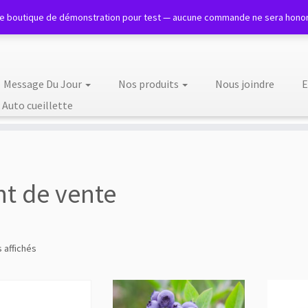
ne boutique de démonstration pour test — aucune commande ne sera hono
Message Du Jour
Nos produits
Nous joindre
E
 Auto cueillette
nt de vente
s affichés