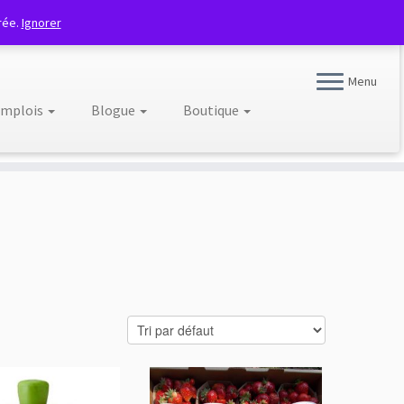
rée.
Ignorer
Fraisière du Nord Est
Menu
mplois
Blogue
Boutique